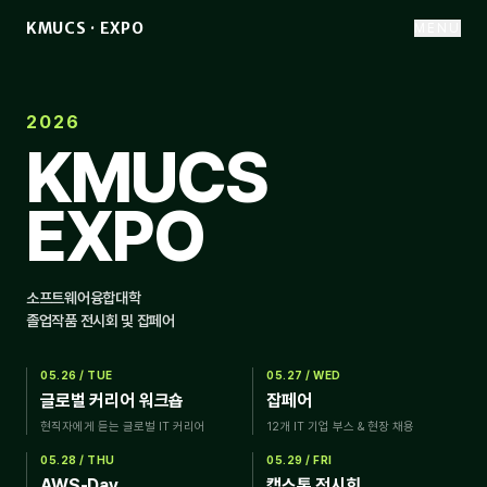
*
#
@
*
@
KMUCS · EXPO
MENU
2026
KMUCS
EXPO
소프트웨어융합대학
졸업작품 전시회 및 잡페어
05.26 / TUE
05.27 / WED
글로벌 커리어 워크숍
잡페어
현직자에게 듣는 글로벌 IT 커리어
12개 IT 기업 부스 & 현장 채용
05.28 / THU
05.29 / FRI
AWS-Day
캡스톤 전시회